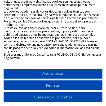
Empresa
visitas nuestra página web. Algunas cookies son nuestras y otras
pertenecen a empresas externas que prestan servicios para nuestra
página web.
Las cookies pueden ser de varios tipos: las cookies técnicas son
ibiLogistik ha sido creada de la experiencia
necesarias para que nuestra página web pueda funcionar, no necesitan
para satisfacer las necesidades logísticas de
de tu autorización y son las únicas que tenemos activadas por defecto.
Por tanto, son las únicas cookies que estarán activas si solo pulsas el
las empresas que se quieran impliantar (o ya
botón ACEPTAR.
lo estén) en la isla de Ibiza o Formentera.
El resto de cookies sirven para mejorar nuestra página, para
personalizarla en base a tus preferencias, o para poder mostrarte
publicidad ajustada a tus búsquedas, gustos e intereses personales.
Todas ellas las tenemos desactivadas por defecto, pero puedes
Ofrecemos un servicio integral de distribución,
activarlas en nuestro apartado CONFIGURACIÓN DE COOKIES: toma el
transporte y asesoramiento. Nuestra amplia
control y disfruta de una navegación personalizada en nuestra página,
con un paso tan sencillo y rápido como la marcación de las casillas que
experiencia y personal altamente cualificado
tú quieras.
Si quieres más información, consulta la POLÍTICA DE COOKIES de nuestra
te brindará todas las herramientas necesarias
página web.
para llevar a cabo tu proyecto.
Aceptar todas
Rechazar
Copyright © 2022 ibiLogistik.
|
Política de privacidad
|
Política de Cookies
Configuración de cookies