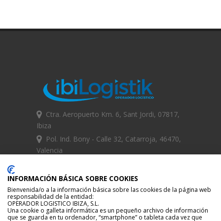
Ctra. Aeropuerto Km. 6, Sant Jordi, 07817,
Ibiza
Pol. Ind. Bony - Calle 32, Catarroja, 46470,
Valencia
IBIZA +34 971 396 508
VALENCIA +34 963 946 891
INFORMACIÓN BÁSICA SOBRE COOKIES
Bienvenida/o a la información básica sobre las cookies de la página web
info@ibilogistik.com
responsabilidad de la entidad:
OPERADOR LOGISTICO IBIZA, S.L.
Una cookie o galleta informática es un pequeño archivo de información
que se guarda en tu ordenador, “smartphone” o tableta cada vez que