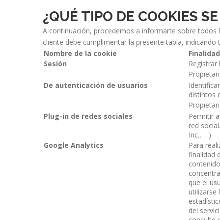
¿QUÉ TIPO DE COOKIES S
A continuación, procedemos a informarte sobre todos lo
cliente debe cumplimentar la presente tabla, indicando 
Nombre de la cookie
Finalidad
Sesión
Registrar
Propietar
De autenticación de usuarios
Identifica
distintos
Propietar
Plug-in de redes sociales
Permitir 
red social
Inc., …)
Google Analytics
Para reali
finalidad 
contenido
concentra
que el us
utilizarse
estadísti
del servic
consulte e