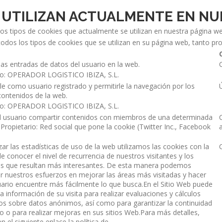
E UTILIZAN ACTUALMENTE EN N
s tipos de cookies que actualmente se utilizan en nuestra página web
todos los tipos de cookies que se utilizan en su página web, tanto pr
 las entradas de datos del usuario en la web.
io: OPERADOR LOGISTICO IBIZA, S.L.
rle como usuario registrado y permitirle la navegación por los
 contenidos de la web.
io: OPERADOR LOGISTICO IBIZA, S.L.
al usuario compartir contenidos con miembros de una determinada
.Propietario: Red social que pone la cookie (Twitter Inc., Facebook
zar las estadísticas de uso de la web utilizamos las cookies con la
de conocer el nivel de recurrencia de nuestros visitantes y los
s que resultan más interesantes. De esta manera podemos
r nuestros esfuerzos en mejorar las áreas más visitadas y hacer
uario encuentre más fácilmente lo que busca.En el Sitio Web puede
 la información de su visita para realizar evaluaciones y cálculos
cos sobre datos anónimos, así como para garantizar la continuidad
io o para realizar mejoras en sus sitios Web.Para más detalles,
n el siguiente enlace la política de