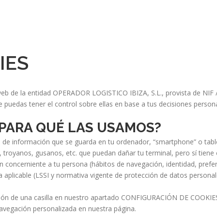
IES
eb de la entidad OPERADOR LOGISTICO IBIZA, S.L., provista de NIF 
e puedas tener el control sobre ellas en base a tus decisiones person
 PARA QUÉ LAS USAMOS?
 de información que se guarda en tu ordenador, “smartphone” o table
s, troyanos, gusanos, etc. que puedan dañar tu terminal, pero sí tiene
concerniente a tu persona (hábitos de navegación, identidad, prefere
va aplicable (LSSI y normativa vigente de protección de datos persona
ión de una casilla en nuestro apartado CONFIGURACIÓN DE COOKIES, p
navegación personalizada en nuestra página.