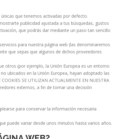
s únicas que tenemos activadas por defecto.
 mostrarte publicidad ajustada a tus búsquedas, gustos
ctivación, que podrás dar mediante un paso tan sencillo
servicios para nuestra página web (las denominaremos
tante que sepas que algunos de dichos proveedores
que otros (por ejemplo, la Unión Europea es un entorno
 o no ubicados en la Unión Europea, hayan adoptado las
IPO DE COOKIES SE UTILIZAN ACTUALMENTE EN NUESTRA
veedores externos, a fin de tomar una decisión
plearse para conservar la información necesaria
ue puede variar desde unos minutos hasta varios años.
ÁGINA WEB?