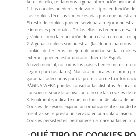
Antes de ello, te daremos alguna información adicional
Las cookies pueden ser de varios tipos en función de 
Las cookies técnicas son necesarias para que nuestra p
El resto de cookies pueden servir para mejorar nuestra 
e intereses personales. Todas ellas las tenemos desacti
y rápido como la marcación de una casilla en nuest
Algunas cookies son nuestras (las denominaremos co
cookies de terceros: un ejemplo podrían ser las cooki
externos pueden estar ubicados fuera de España.
A nivel mundial, no todos los países tienen un mismo n
seguro para tus datos). Nuestra política es recurrir a
garantías adecuadas para la protección de tu infor
PÁGINA WEB?, puedes consultar las distintas Políticas 
consciente sobre la activación o no de las cookies de t
Finalmente, indicarte que, en función del plazo de t
Cookies de sesión: expiran automáticamente cuando ter
mientras se te presta un servicio en una sola ocasión.
Cookies persistentes: permanecen almacenadas en tu o
¿QUÉ TIPO DE COOKIES P