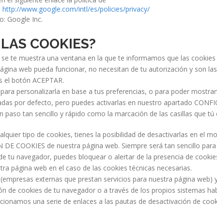
d
http://www.google.com/intl/es/policies/privacy/
o: Google Inc.
 LAS COOKIES?
se te muestra una ventana en la que te informamos que las cookies p
ágina web pueda funcionar, no necesitan de tu autorización y son la
sas el botón ACEPTAR.
 para personalizarla en base a tus preferencias, o para poder mostra
vadas por defecto, pero puedes activarlas en nuestro apartado CON
paso tan sencillo y rápido como la marcación de las casillas que tú 
lquier tipo de cookies, tienes la posibilidad de desactivarlas en el
DE COOKIES de nuestra página web. Siempre será tan sencillo para ti
e tu navegador, puedes bloquear o alertar de la presencia de cookies
tra página web en el caso de las cookies técnicas necesarias.
os (empresas externas que prestan servicios para nuestra página web)
n de cookies de tu navegador o a través de los propios sistemas hab
lacionamos una serie de enlaces a las pautas de desactivación de co