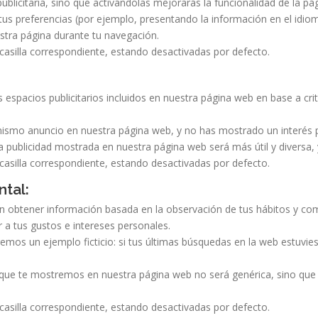
publicitaria, sino que activándolas mejorarás la funcionalidad de la 
tus preferencias (por ejemplo, presentando la información en el idio
estra página durante tu navegación.
casilla correspondiente, estando desactivadas por defecto.
s espacios publicitarios incluidos en nuestra página web en base a cr
mismo anuncio en nuestra página web, y no has mostrado un interés pe
a publicidad mostrada en nuestra página web será más útil y diversa, 
casilla correspondiente, estando desactivadas por defecto.
tal:
 obtener información basada en la observación de tus hábitos y co
 a tus gustos e intereses personales.
mos un ejemplo ficticio: si tus últimas búsquedas en la web estuvies
ad que te mostremos en nuestra página web no será genérica, sino que
casilla correspondiente, estando desactivadas por defecto.