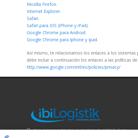
Mozilla Firefox
.
Internet Explorer
.
Safari
.
Safari para IOS (iPhone y iPad)
.
Google Chrome para Android
.
Google Chrome para Iphone y Ipad
.
Así mismo, te relacionamos los enlaces a los sistemas p
debe incluir a continuación los enlaces a las políticas
http://www.google.com/intl/es/policies/privacy/
Ctra. Aeropuerto Km. 6, Sant Jordi, 07817, Ibiza