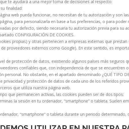
 que te ayudará a una mejor toma de decisiones al respecto:
su finalidad:
ágina web pueda funcionar, no necesitan de tu autorización y son la
página, para personalizarla en base a tus preferencias, o para poder
vadas por defecto, siendo necesaria tu autorización previa para su a
ro apartado CONFIGURACIÓN DE COOKIES.
okies propias) y otras pertenecen a empresas externas que prestan 
es de proveedores externos como Google). En este sentido, es impor
ivel de protección de datos, existiendo algunos países más seguros 
 proveedores confiables que, con independencia de que se encuentren
mación personal. No obstante, en el apartado denominado ¿QUÉ T
de privacidad y protección de datos de cada uno de los referidos pro
erceros que utiliza nuestra página web.
iempo que permanecen activas, las cookies pueden ser de dos tipos:
minas la sesión en tu ordenador, “smartphone” o tableta. Suelen em
rdenador, “smartphone” o tableta durante un periodo determinado, q
ODEMOS UTILIZAR EN NUESTRA P