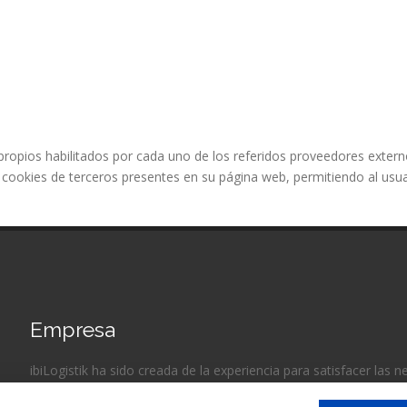
ropios habilitados por cada uno de los referidos proveedores externo
 de cookies de terceros presentes en su página web, permitiendo al usu
Empresa
ibiLogistik ha sido creada de la experiencia para satisfacer las
impliantar (o ya lo estén) en la isla de Ibiza o Formentera.